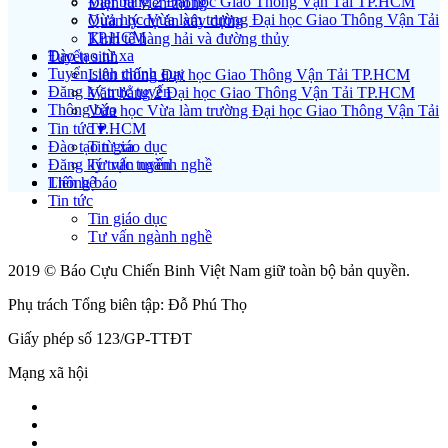
Văn bằng 2 Đại học Giao Thông Vận Tải TP.HCM
Điện tử viễn thông
Vừa học Vừa làm trường Đại học Giao Thông Vận Tải
Quản lý dự án xây dựng
TP.HCM
Kinh tế hàng hải và đường thủy
Đào tạo từ xa
Tuyển sinh
Tuyển sinh chính quy
Liên thông Đại học Giao Thông Vận Tải TP.HCM
Đăng ký trực tuyến
Văn bằng 2 Đại học Giao Thông Vận Tải TP.HCM
Thông báo
Vừa học Vừa làm trường Đại học Giao Thông Vận Tải
Tin tức ▾
TP.HCM
Đào tạo từ xa
Tin giáo dục
Đăng ký trực tuyến
Tư vấn ngành nghề
Liên hệ
Thông báo
Tin tức
Tin giáo dục
Tư vấn ngành nghề
2019 © Báo Cựu Chiến Binh Việt Nam giữ toàn bộ bản quyền.
Phụ trách Tổng biên tập: Đỗ Phú Thọ
Giấy phép số 123/GP-TTĐT
Mạng xã hội