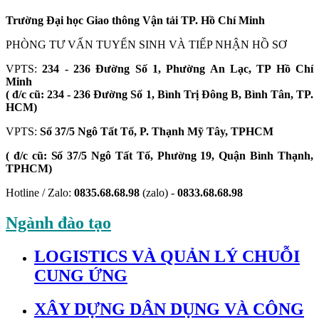
Trường Đại học Giao thông Vận tải TP. Hồ Chí Minh
PHÒNG TƯ VẤN TUYỂN SINH VÀ TIẾP NHẬN HỒ SƠ
VPTS:
234 - 236 Đường Số 1, Phường An Lạc, TP Hồ Chí
Minh
( đ/c cũ: 234 - 236 Đường Số 1, Bình Trị Đông B, Bình Tân, TP.
HCM)
VPTS:
Số 37/5 Ngô Tất Tố, P. Thạnh Mỹ Tây, TPHCM
( đ/c cũ: Số 37/5 Ngô Tất Tố, Phường 19, Quận Bình Thạnh,
TPHCM)
Hotline / Zalo:
0835.68.68.98
(zalo) -
0833.68.68.98
Ngành đào tạo
LOGISTICS VÀ QUẢN LÝ CHUỖI
CUNG ỨNG
XÂY DỰNG DÂN DỤNG VÀ CÔNG