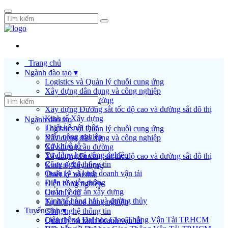
Trang chủ
Ngành đào tạo ▾
Logistics và Quản lý chuỗi cung ứng
Xây dựng dân dụng và công nghiệp
Xây dựng cầu đường
Xây dựng Đường sắt tốc độ cao và đường sắt đô thị
Kinh tế Xây dựng
Ngành đào tạo
Thiết kế nội thất
Logistics và Quản lý chuỗi cung ứng
Điện công nghiệp
Xây dựng dân dụng và công nghiệp
Cơ khí ô tô
Xây dựng cầu đường
Tự động hoá công nghiệp
Xây dựng Đường sắt tốc độ cao và đường sắt đô thị
Công nghệ thông tin
Kinh tế Xây dựng
Quản lý và kinh doanh vận tải
Thiết kế nội thất
Điện tử viễn thông
Điện công nghiệp
Quản lý dự án xây dựng
Cơ khí ô tô
Kinh tế hàng hải và đường thủy
Tự động hoá công nghiệp
Tuyển sinh ▾
Công nghệ thông tin
Liên thông Đại học Giao Thông Vận Tải TP.HCM
Quản lý và kinh doanh vận tải