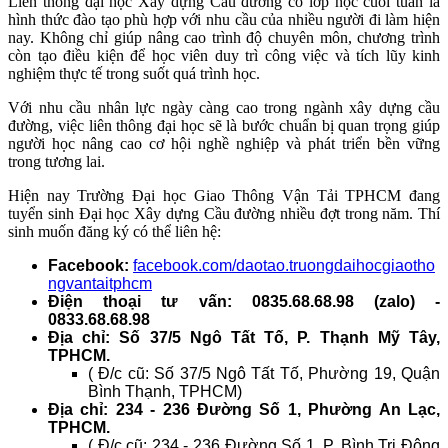
Liên thông đại học Xây dựng Cầu đường có lớp học cuối tuần là
hình thức đào tạo phù hợp với nhu cầu của nhiều người đi làm hiện
nay. Không chỉ giúp nâng cao trình độ chuyên môn, chương trình
còn tạo điều kiện để học viên duy trì công việc và tích lũy kinh
nghiệm thực tế trong suốt quá trình học.
Với nhu cầu nhân lực ngày càng cao trong ngành xây dựng cầu
đường, việc liên thông đại học sẽ là bước chuẩn bị quan trọng giúp
người học nâng cao cơ hội nghề nghiệp và phát triển bền vững
trong tương lai.
Hiện nay Trường Đại học Giao Thông Vận Tải TPHCM đang
tuyển sinh Đại học Xây dựng Cầu đường nhiều đợt trong năm. Thí
sinh muốn đăng ký có thể liên hệ:
Facebook:
facebook.com/daotao.truongdaihocgiaotho
ngvantaitphcm
Điện thoại tư vấn: 0835.68.68.98 (zalo) -
0833.68.68.98
Địa chỉ: Số 37/5 Ngô Tất Tố, P. Thạnh Mỹ Tây,
TPHCM.
( Đ/c cũ: Số 37/5 Ngô Tất Tố, Phường 19, Quận
Bình Thạnh, TPHCM)
Địa chỉ: 234 - 236 Đường Số 1, Phường An Lạc,
TPHCM.
( Đ/c cũ: 234 - 236 Đường Số 1, P. Bình Trị Đông