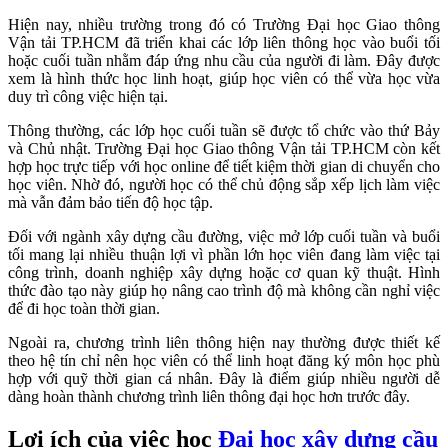
Hiện nay, nhiều trường trong đó có Trường Đại học Giao thông
Vận tải TP.HCM đã triển khai các lớp liên thông học vào buổi tối
hoặc cuối tuần nhằm đáp ứng nhu cầu của người đi làm. Đây được
xem là hình thức học linh hoạt, giúp học viên có thể vừa học vừa
duy trì công việc hiện tại.
Thông thường, các lớp học cuối tuần sẽ được tổ chức vào thứ Bảy
và Chủ nhật. Trường Đại học Giao thông Vận tải TP.HCM còn kết
hợp học trực tiếp với học online để tiết kiệm thời gian di chuyển cho
học viên. Nhờ đó, người học có thể chủ động sắp xếp lịch làm việc
mà vẫn đảm bảo tiến độ học tập.
Đối với ngành xây dựng cầu đường, việc mở lớp cuối tuần và buổi
tối mang lại nhiều thuận lợi vì phần lớn học viên đang làm việc tại
công trình, doanh nghiệp xây dựng hoặc cơ quan kỹ thuật. Hình
thức đào tạo này giúp họ nâng cao trình độ mà không cần nghỉ việc
để đi học toàn thời gian.
Ngoài ra, chương trình liên thông hiện nay thường được thiết kế
theo hệ tín chỉ nên học viên có thể linh hoạt đăng ký môn học phù
hợp với quỹ thời gian cá nhân. Đây là điểm giúp nhiều người dễ
dàng hoàn thành chương trình liên thông đại học hơn trước đây.
Lợi ích của việc học
Đại học xây dựng cầu