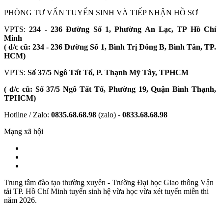
PHÒNG TƯ VẤN TUYỂN SINH VÀ TIẾP NHẬN HỒ SƠ
VPTS:
234 - 236 Đường Số 1, Phường An Lạc, TP Hồ Chí
Minh
( đ/c cũ: 234 - 236 Đường Số 1, Bình Trị Đông B, Bình Tân, TP.
HCM)
VPTS:
Số 37/5 Ngô Tất Tố, P. Thạnh Mỹ Tây, TPHCM
( đ/c cũ: Số 37/5 Ngô Tất Tố, Phường 19, Quận Bình Thạnh,
TPHCM)
Hotline / Zalo:
0835.68.68.98
(zalo) -
0833.68.68.98
Mạng xã hội
Trung tâm đào tạo thường xuyên - Trường Đại học Giao thông Vận
tải TP. Hồ Chí Minh tuyển sinh hệ vừa học vừa xét tuyển miễn thi
năm 2026.