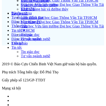
Văn bằng 2 Đại học Giao Thông Vận Tải TP.HCM
Điện tử viễn thông
Vừa học Vừa làm trường Đại học Giao Thông Vận Tải
Quản lý dự án xây dựng
TP.HCM
Kinh tế hàng hải và đường thủy
Đào tạo từ xa
Tuyển sinh
Tuyển sinh chính quy
Liên thông Đại học Giao Thông Vận Tải TP.HCM
Đăng ký trực tuyến
Văn bằng 2 Đại học Giao Thông Vận Tải TP.HCM
Thông báo
Vừa học Vừa làm trường Đại học Giao Thông Vận Tải
Tin tức ▾
TP.HCM
Đào tạo từ xa
Tin giáo dục
Đăng ký trực tuyến
Tư vấn ngành nghề
Liên hệ
Thông báo
Tin tức
Tin giáo dục
Tư vấn ngành nghề
2019 © Báo Cựu Chiến Binh Việt Nam giữ toàn bộ bản quyền.
Phụ trách Tổng biên tập: Đỗ Phú Thọ
Giấy phép số 123/GP-TTĐT
Mạng xã hội