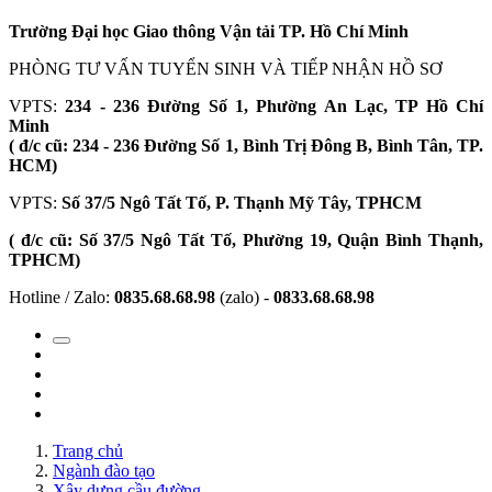
Trường Đại học Giao thông Vận tải TP. Hồ Chí Minh
PHÒNG TƯ VẤN TUYỂN SINH VÀ TIẾP NHẬN HỒ SƠ
VPTS:
234 - 236 Đường Số 1, Phường An Lạc, TP Hồ Chí
Minh
( đ/c cũ: 234 - 236 Đường Số 1, Bình Trị Đông B, Bình Tân, TP.
HCM)
VPTS:
Số 37/5 Ngô Tất Tố, P. Thạnh Mỹ Tây, TPHCM
( đ/c cũ: Số 37/5 Ngô Tất Tố, Phường 19, Quận Bình Thạnh,
TPHCM)
Hotline / Zalo:
0835.68.68.98
(zalo) -
0833.68.68.98
Trang chủ
Ngành đào tạo
Xây dựng cầu đường