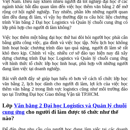
Việt Nam. Điều này khiến nhiều người đã tốt nghiệp đại học ở các
ngành khác bắt đầu quan tâm đến việc học thêm văn bằng 2 để mở
rộng cơ hội nghề nghiệp. Tuy nhiên, phần lớn những người quan
tâm đều đang đi làm, vì vậy họ thường đặt ra câu hỏi: liệu chương
trình Văn bằng 2 Đại học Logistics và Quản lý chuỗi cung ứng có
lớp phù hợp cho người đi làm không?
Việc học thêm một bằng đại học thứ hai đòi hỏi người học phải cân
bằng giữa công việc, gia đình và việc học tập. Nếu lịch học không
linh hoạt hoặc chương trình đào tạo quá nặng, người đi làm sẽ rất
khó theo kịp. Chính vì vậy, nhiều cơ sở đào tạo hiện nay đã xây
dựng chương trình Đại học Logistics và Quản lý chuỗi cung ứng
với hình thức tổ chức lớp học linh hoạt, phù hợp với những người
đang làm việc tại doanh nghiệp.
Bài viết dưới đây sẽ giúp bạn hiểu rõ hơn về cách tổ chức lớp học
văn bằng 2, lịch học dành cho người đi làm, lợi ích của việc học
thêm văn bằng 2 trong lĩnh vực logistics cũng như môi trường đào
tạo tại Trường Đại học Giao thông Vận tải TP.HCM.
Lớp
Văn bằng 2 Đại học Logistics và Quản lý chuỗi
cung ứng
cho người đi làm được tổ chức như thế
nào?
Để đáp ứng nhu cầu của người học đang làm việc tại các doanh