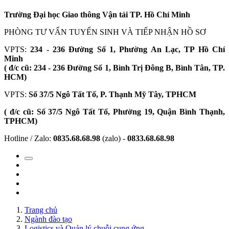
Trường Đại học Giao thông Vận tải TP. Hồ Chí Minh
PHÒNG TƯ VẤN TUYỂN SINH VÀ TIẾP NHẬN HỒ SƠ
VPTS:
234 - 236 Đường Số 1, Phường An Lạc, TP Hồ Chí
Minh
( đ/c cũ: 234 - 236 Đường Số 1, Bình Trị Đông B, Bình Tân, TP.
HCM)
VPTS:
Số 37/5 Ngô Tất Tố, P. Thạnh Mỹ Tây, TPHCM
( đ/c cũ: Số 37/5 Ngô Tất Tố, Phường 19, Quận Bình Thạnh,
TPHCM)
Hotline / Zalo:
0835.68.68.98
(zalo) -
0833.68.68.98
Trang chủ
Ngành đào tạo
Logistics và Quản lý chuỗi cung ứng