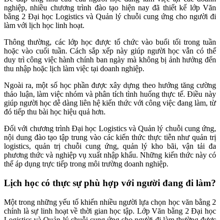
nghiệp, nhiều chương trình đào tạo hiện nay đã thiết kế lớp Văn
bằng 2 Đại học Logistics và Quản lý chuỗi cung ứng cho người đi
làm với lịch học linh hoạt.
Thông thường, các lớp học được tổ chức vào buổi tối trong tuần
hoặc vào cuối tuần. Cách sắp xếp này giúp người học vẫn có thể
duy trì công việc hành chính ban ngày mà không bị ảnh hưởng đến
thu nhập hoặc lịch làm việc tại doanh nghiệp.
Ngoài ra, một số học phần được xây dựng theo hướng tăng cường
thảo luận, làm việc nhóm và phân tích tình huống thực tế. Điều này
giúp người học dễ dàng liên hệ kiến thức với công việc đang làm, từ
đó tiếp thu bài học hiệu quả hơn.
Đối với chương trình Đại học Logistics và Quản lý chuỗi cung ứng,
nội dung đào tạo tập trung vào các kiến thức thực tiễn như quản trị
logistics, quản trị chuỗi cung ứng, quản lý kho bãi, vận tải đa
phương thức và nghiệp vụ xuất nhập khẩu. Những kiến thức này có
thể áp dụng trực tiếp trong môi trường doanh nghiệp.
Lịch học có thực sự phù hợp với người đang đi làm?
Một trong những yếu tố khiến nhiều người lựa chọn học văn bằng 2
chính là sự linh hoạt về thời gian học tập. Lớp Văn bằng 2 Đại học
Logistics và Quản lý chuỗi cung ứng cho người đi làm thường được