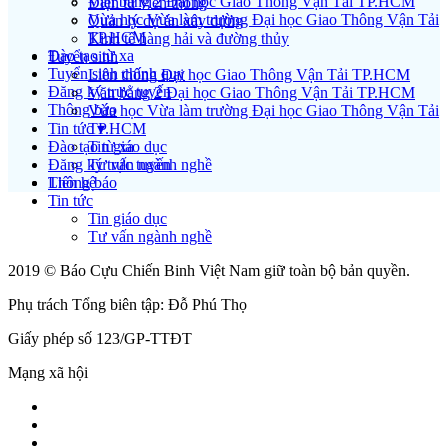
Văn bằng 2 Đại học Giao Thông Vận Tải TP.HCM
Điện tử viễn thông
Vừa học Vừa làm trường Đại học Giao Thông Vận Tải
Quản lý dự án xây dựng
TP.HCM
Kinh tế hàng hải và đường thủy
Đào tạo từ xa
Tuyển sinh
Tuyển sinh chính quy
Liên thông Đại học Giao Thông Vận Tải TP.HCM
Đăng ký trực tuyến
Văn bằng 2 Đại học Giao Thông Vận Tải TP.HCM
Thông báo
Vừa học Vừa làm trường Đại học Giao Thông Vận Tải
Tin tức ▾
TP.HCM
Đào tạo từ xa
Tin giáo dục
Đăng ký trực tuyến
Tư vấn ngành nghề
Liên hệ
Thông báo
Tin tức
Tin giáo dục
Tư vấn ngành nghề
2019 © Báo Cựu Chiến Binh Việt Nam giữ toàn bộ bản quyền.
Phụ trách Tổng biên tập: Đỗ Phú Thọ
Giấy phép số 123/GP-TTĐT
Mạng xã hội