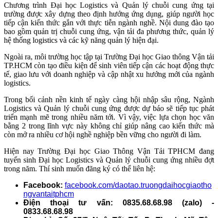
Chương trình Đại học Logistics và Quản lý chuỗi cung ứng tại
trường được xây dựng theo định hướng ứng dụng, giúp người học
tiếp cận kiến thức gắn với thực tiễn ngành nghề. Nội dung đào tạo
bao gồm quản trị chuỗi cung ứng, vận tải đa phương thức, quản lý
hệ thống logistics và các kỹ năng quản lý hiện đại.
Ngoài ra, môi trường học tập tại Trường Đại học Giao thông Vận tải
TP.HCM còn tạo điều kiện để sinh viên tiếp cận các hoạt động thực
tế, giao lưu với doanh nghiệp và cập nhật xu hướng mới của ngành
logistics.
Trong bối cảnh nền kinh tế ngày càng hội nhập sâu rộng, Ngành
Logistics và Quản lý chuỗi cung ứng được dự báo sẽ tiếp tục phát
triển mạnh mẽ trong nhiều năm tới. Vì vậy, việc lựa chọn học văn
bằng 2 trong lĩnh vực này không chỉ giúp nâng cao kiến thức mà
còn mở ra nhiều cơ hội nghề nghiệp bền vững cho người đi làm.
Hiện nay Trường Đại học Giao Thông Vận Tải TPHCM đang
tuyển sinh Đại học Logistics và Quản lý chuỗi cung ứng nhiều đợt
trong năm. Thí sinh muốn đăng ký có thể liên hệ:
Facebook:
facebook.com/daotao.truongdaihocgiaotho
ngvantaitphcm
Điện thoại tư vấn: 0835.68.68.98 (zalo) -
0833.68.68.98