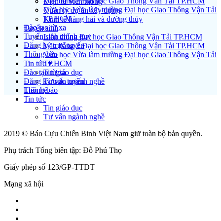
Văn bằng 2 Đại học Giao Thông Vận Tải TP.HCM
Điện tử viễn thông
Vừa học Vừa làm trường Đại học Giao Thông Vận Tải
Quản lý dự án xây dựng
TP.HCM
Kinh tế hàng hải và đường thủy
Đào tạo từ xa
Tuyển sinh
Tuyển sinh chính quy
Liên thông Đại học Giao Thông Vận Tải TP.HCM
Đăng ký trực tuyến
Văn bằng 2 Đại học Giao Thông Vận Tải TP.HCM
Thông báo
Vừa học Vừa làm trường Đại học Giao Thông Vận Tải
Tin tức ▾
TP.HCM
Đào tạo từ xa
Tin giáo dục
Đăng ký trực tuyến
Tư vấn ngành nghề
Liên hệ
Thông báo
Tin tức
Tin giáo dục
Tư vấn ngành nghề
2019 © Báo Cựu Chiến Binh Việt Nam giữ toàn bộ bản quyền.
Phụ trách Tổng biên tập: Đỗ Phú Thọ
Giấy phép số 123/GP-TTĐT
Mạng xã hội