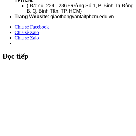
TPHCM.
( Đ/c cũ: 234 - 236 Đường Số 1, P. Bình Trị Đông
B, Q. Bình Tân, TP. HCM)
Trang Website:
giaothongvantaitphcm.edu.vn
Chia sẻ Facebook
Chia sẻ Zalo
Chia sẻ Zalo
Đọc tiếp