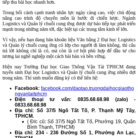
tiếp thu bài học nhanh hơn.
Trong bối cảnh cạnh tranh nhân lực ngày càng cao, việc chủ động
nâng cao trình độ chuyên môn là bước đi chiến lược. Ngành
Logistics và Quản lý chuỗi cung ứng được dự báo tiếp tục phát triển
mạnh trong những năm tới, đặc biệt tại các trung tâm kinh tế lớn.
Vì vậy, nếu bạn đang băn khoăn liệu Văn bằng 2 Đại học Logistics
và Quản lý chuỗi cung ứng có lớp cho người đi làm không, thì câu
trả lời không chỉ là có, mà còn là cơ hội phù hợp để đầu tư cho
tương lai nghề nghiệp một cách bài bản và bền vững.
Hiện nay Trường Đại học Giao Thông Vận Tải TPHCM đang
tuyển sinh Đại học Logistics và Quản lý chuỗi cung ứng nhiều đợt
trong năm. Thí sinh muốn đăng ký có thể liên hệ:
Facebook:
facebook.com/daotao.truongdaihocgiaotho
ngvantaitphcm
Điện thoại tư vấn: 0835.68.68.98 (zalo) -
0833.68.68.98
Địa chỉ: Số 37/5 Ngô Tất Tố, P. Thạnh Mỹ Tây,
TPHCM.
( Đ/c cũ: Số 37/5 Ngô Tất Tố, Phường 19, Quận
Bình Thạnh, TPHCM)
Địa chỉ: 234 - 236 Đường Số 1, Phường An Lạc,