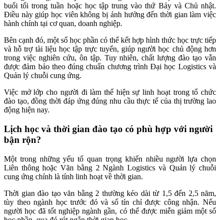
buổi tối trong tuần hoặc học tập trung vào thứ Bảy và Chủ nhật.
Điều này giúp học viên không bị ảnh hưởng đến thời gian làm việc
hành chính tại cơ quan, doanh nghiệp.
Bên cạnh đó, một số học phần có thể kết hợp hình thức học trực tiếp
và hỗ trợ tài liệu học tập trực tuyến, giúp người học chủ động hơn
trong việc nghiên cứu, ôn tập. Tuy nhiên, chất lượng đào tạo vẫn
được đảm bảo theo đúng chuẩn chương trình Đại học Logistics và
Quản lý chuỗi cung ứng.
Việc mở lớp cho người đi làm thể hiện sự linh hoạt trong tổ chức
đào tạo, đồng thời đáp ứng đúng nhu cầu thực tế của thị trường lao
động hiện nay.
Lịch học và thời gian đào tạo có phù hợp với người
bận rộn?
Một trong những yếu tố quan trọng khiến nhiều người lựa chọn
Liên thông hoặc Văn bằng 2 Ngành Logistics và Quản lý chuỗi
cung ứng chính là tính linh hoạt về thời gian.
Thời gian đào tạo văn bằng 2 thường kéo dài từ 1,5 đến 2,5 năm,
tùy theo ngành học trước đó và số tín chỉ được công nhận. Nếu
người học đã tốt nghiệp ngành gần, có thể được miễn giảm một số
học phần, qua đó rút ngắn thời gian học.