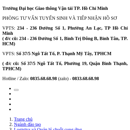
Trường Đại học Giao thông Vận tải TP. Hồ Chí Minh
PHÒNG TƯ VẤN TUYỂN SINH VÀ TIẾP NHẬN HỒ SƠ
VPTS:
234 - 236 Đường Số 1, Phường An Lạc, TP Hồ Chí
Minh
( đ/c cũ: 234 - 236 Đường Số 1, Bình Trị Đông B, Bình Tân, TP.
HCM)
VPTS:
Số 37/5 Ngô Tất Tố, P. Thạnh Mỹ Tây, TPHCM
( đ/c cũ: Số 37/5 Ngô Tất Tố, Phường 19, Quận Bình Thạnh,
TPHCM)
Hotline / Zalo:
0835.68.68.98
(zalo) -
0833.68.68.98
Trang chủ
Ngành đào tạo
Logistics và Quản lý chuỗi cung ứng