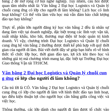
bằng 2 để mở rộng cơ hội nghề nghiệp. Tuy nhiên, câu hỏi được
quan tâm nhiều nhất là: Văn bằng 2 Đại học Logistics và Quản lý
chuỗi cung ứng có lớp cho người đi làm không? Lịch học có linh
hoạt không? Có thể vừa làm vừa học mà vẫn đảm bảo chất lượng
đào tạo hay không?
Thực tế, phần lớn người đăng ký học văn bằng 2 đều là nhân sự
đang làm việc tại doanh nghiệp, đặc biệt trong các lĩnh vực vận tải,
xuất nhập khẩu, kho bãi, thương mại điện tử hoặc quản trị kinh
doanh. Vì vậy, chương trình Đại học Logistics và Quản lý chuỗi
cung ứng hệ văn bằng 2 thường được thiết kế phù hợp với quỹ thời
gian của người đi làm. Bài viết dưới đây sẽ giúp bạn hiểu rõ về hình
thức tổ chức lớp học, thời gian đào tạo, lợi ích khi theo học và
những giá trị mà chương trình mang lại, đặc biệt tại Trường Đại học
Giao thông Vận tải TP.HCM.
Văn bằng 2 Đại học Logistics và Quản lý chuỗi cun
g ứng
có lớp cho người đi làm không?
Câu trả lời là CÓ. Văn bằng 2 Đại học Logistics và Quản lý chuỗi
cung ứng có lớp cho người đi làm với hình thức đào tạo linh hoạt,
tạo điều kiện thuận lợi cho người học cân bằng giữa công việc và
việc học.
Thông thường, các lớp dành cho người đi làm được tổ chức vào