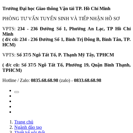
Trường Đại học Giao thông Vận tải TP. Hồ Chí Minh
PHÒNG TƯ VẤN TUYỂN SINH VÀ TIẾP NHẬN HỒ SƠ
VPTS:
234 - 236 Đường Số 1, Phường An Lạc, TP Hồ Chí
Minh
( đ/c cũ: 234 - 236 Đường Số 1, Bình Trị Đông B, Bình Tân, TP.
HCM)
VPTS:
Số 37/5 Ngô Tất Tố, P. Thạnh Mỹ Tây, TPHCM
( đ/c cũ: Số 37/5 Ngô Tất Tố, Phường 19, Quận Bình Thạnh,
TPHCM)
Hotline / Zalo:
0835.68.68.98
(zalo) -
0833.68.68.98
Trang chủ
Ngành đào tạo
Thiết kế nội thất