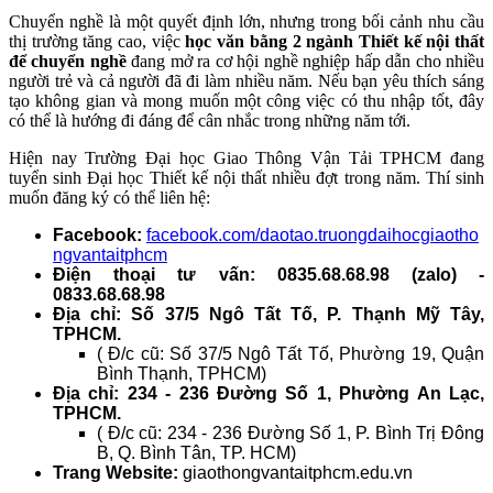
Chuyển nghề là một quyết định lớn, nhưng trong bối cảnh nhu cầu
thị trường tăng cao, việc
học văn bằng 2 ngành Thiết kế nội thất
để chuyển nghề
đang mở ra cơ hội nghề nghiệp hấp dẫn cho nhiều
người trẻ và cả người đã đi làm nhiều năm. Nếu bạn yêu thích sáng
tạo không gian và mong muốn một công việc có thu nhập tốt, đây
có thể là hướng đi đáng để cân nhắc trong những năm tới.
Hiện nay Trường Đại học Giao Thông Vận Tải TPHCM đang
tuyển sinh Đại học Thiết kế nội thất nhiều đợt trong năm. Thí sinh
muốn đăng ký có thể liên hệ:
Facebook:
facebook.com/daotao.truongdaihocgiaotho
ngvantaitphcm
Điện thoại tư vấn: 0835.68.68.98 (zalo) -
0833.68.68.98
Địa chỉ: Số 37/5 Ngô Tất Tố, P. Thạnh Mỹ Tây,
TPHCM.
( Đ/c cũ: Số 37/5 Ngô Tất Tố, Phường 19, Quận
Bình Thạnh, TPHCM)
Địa chỉ: 234 - 236 Đường Số 1, Phường An Lạc,
TPHCM.
( Đ/c cũ: 234 - 236 Đường Số 1, P. Bình Trị Đông
B, Q. Bình Tân, TP. HCM)
Trang Website:
giaothongvantaitphcm.edu.vn