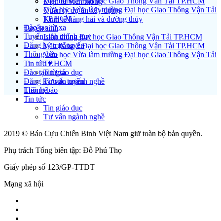
Văn bằng 2 Đại học Giao Thông Vận Tải TP.HCM
Điện tử viễn thông
Vừa học Vừa làm trường Đại học Giao Thông Vận Tải
Quản lý dự án xây dựng
TP.HCM
Kinh tế hàng hải và đường thủy
Đào tạo từ xa
Tuyển sinh
Tuyển sinh chính quy
Liên thông Đại học Giao Thông Vận Tải TP.HCM
Đăng ký trực tuyến
Văn bằng 2 Đại học Giao Thông Vận Tải TP.HCM
Thông báo
Vừa học Vừa làm trường Đại học Giao Thông Vận Tải
Tin tức ▾
TP.HCM
Đào tạo từ xa
Tin giáo dục
Đăng ký trực tuyến
Tư vấn ngành nghề
Liên hệ
Thông báo
Tin tức
Tin giáo dục
Tư vấn ngành nghề
2019 © Báo Cựu Chiến Binh Việt Nam giữ toàn bộ bản quyền.
Phụ trách Tổng biên tập: Đỗ Phú Thọ
Giấy phép số 123/GP-TTĐT
Mạng xã hội