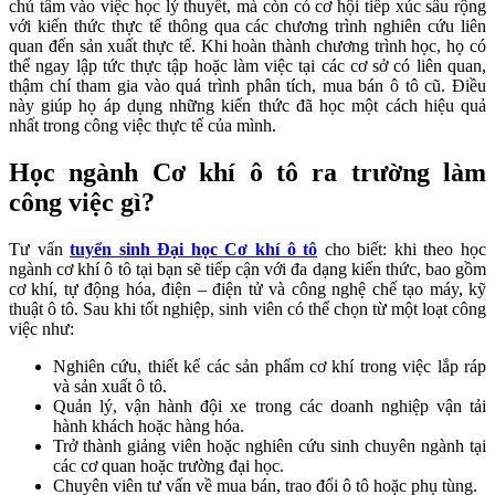
chú tâm vào việc học lý thuyết, mà còn có cơ hội tiếp xúc sâu rộng
với kiến thức thực tế thông qua các chương trình nghiên cứu liên
quan đến sản xuất thực tế. Khi hoàn thành chương trình học, họ có
thể ngay lập tức thực tập hoặc làm việc tại các cơ sở có liên quan,
thậm chí tham gia vào quá trình phân tích, mua bán ô tô cũ. Điều
này giúp họ áp dụng những kiến thức đã học một cách hiệu quả
nhất trong công việc thực tế của mình.
Học ngành Cơ khí ô tô ra trường làm
công việc gì?
Tư vấn
tuyển sinh Đại học Cơ khí ô tô
cho biết: khi theo học
ngành cơ khí ô tô tại bạn sẽ tiếp cận với đa dạng kiến thức, bao gồm
cơ khí, tự động hóa, điện – điện tử và công nghệ chế tạo máy, kỹ
thuật ô tô. Sau khi tốt nghiệp, sinh viên có thể chọn từ một loạt công
việc như:
Nghiên cứu, thiết kế các sản phẩm cơ khí trong việc lắp ráp
và sản xuất ô tô.
Quản lý, vận hành đội xe trong các doanh nghiệp vận tải
hành khách hoặc hàng hóa.
Trở thành giảng viên hoặc nghiên cứu sinh chuyên ngành tại
các cơ quan hoặc trường đại học.
Chuyên viên tư vấn về mua bán, trao đổi ô tô hoặc phụ tùng.