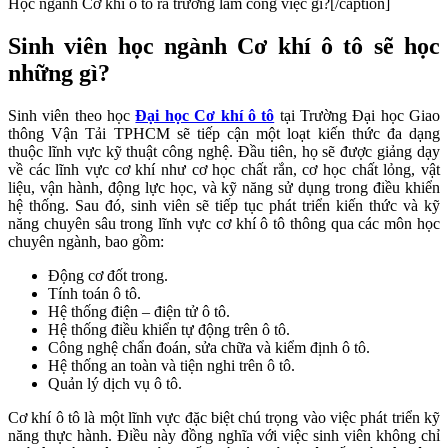
Học ngành Cơ khí ô tô ra trường làm công việc gì?[/caption]
Sinh viên học ngành Cơ khí ô tô sẽ học
những gì?
Sinh viên theo học
Đại học Cơ khí ô tô
tại Trường Đại học Giao
thông Vận Tải TPHCM sẽ tiếp cận một loạt kiến thức đa dạng
thuộc lĩnh vực kỹ thuật công nghệ. Đầu tiên, họ sẽ được giảng dạy
về các lĩnh vực cơ khí như cơ học chất rắn, cơ học chất lỏng, vật
liệu, vận hành, động lực học, và kỹ năng sử dụng trong điều khiển
hệ thống. Sau đó, sinh viên sẽ tiếp tục phát triển kiến thức và kỹ
năng chuyên sâu trong lĩnh vực cơ khí ô tô thông qua các môn học
chuyên ngành, bao gồm:
Động cơ đốt trong.
Tính toán ô tô.
Hệ thống điện – điện tử ô tô.
Hệ thống điều khiển tự động trên ô tô.
Công nghệ chẩn đoán, sửa chữa và kiểm định ô tô.
Hệ thống an toàn và tiện nghi trên ô tô.
Quản lý dịch vụ ô tô.
Cơ khí ô tô là một lĩnh vực đặc biệt chú trọng vào việc phát triển kỹ
năng thực hành. Điều này đồng nghĩa với việc sinh viên không chỉ