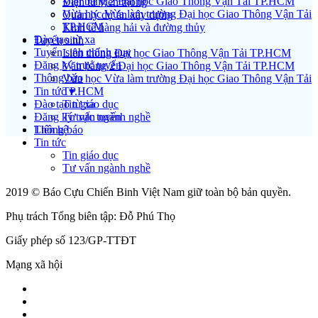
Văn bằng 2 Đại học Giao Thông Vận Tải TP.HCM
Điện tử viễn thông
Vừa học Vừa làm trường Đại học Giao Thông Vận Tải
Quản lý dự án xây dựng
TP.HCM
Kinh tế hàng hải và đường thủy
Đào tạo từ xa
Tuyển sinh
Tuyển sinh chính quy
Liên thông Đại học Giao Thông Vận Tải TP.HCM
Đăng ký trực tuyến
Văn bằng 2 Đại học Giao Thông Vận Tải TP.HCM
Thông báo
Vừa học Vừa làm trường Đại học Giao Thông Vận Tải
Tin tức ▾
TP.HCM
Đào tạo từ xa
Tin giáo dục
Đăng ký trực tuyến
Tư vấn ngành nghề
Liên hệ
Thông báo
Tin tức
Tin giáo dục
Tư vấn ngành nghề
2019 © Báo Cựu Chiến Binh Việt Nam giữ toàn bộ bản quyền.
Phụ trách Tổng biên tập: Đỗ Phú Thọ
Giấy phép số 123/GP-TTĐT
Mạng xã hội