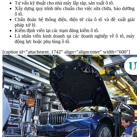
Tư vấn kỹ thuật cho nhà máy lắp ráp, sản xuất ô tô.
Xây dựng quy trình tiêu chuẩn cho việc sửa chữa, bảo dưỡng
ô tô.
Chẩn đoán hệ thống điện, điện tử của ô tô và đề xuất giải
pháp xử lý.
Kiểm định viên tại các trạm đăng kiểm ô tô.
Là nhân viên kinh doanh tại các doanh nghiệp về ô tô, máy
động lực hoặc phụ tùng ô tô.
[caption id="attachment_1742" align="aligncenter" width="600"]