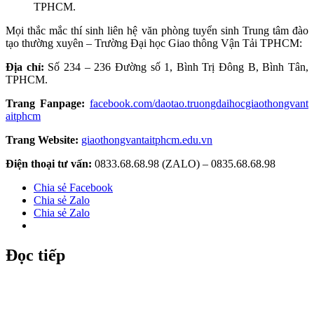
TPHCM.
Mọi thắc mắc thí sinh liên hệ văn phòng tuyển sinh Trung tâm đào
tạo thường xuyên – Trường Đại học Giao thông Vận Tải TPHCM:
Địa chỉ:
Số 234 – 236 Đường số 1, Bình Trị Đông B, Bình Tân,
TPHCM.
Trang Fanpage:
facebook.com/daotao.truongdaihocgiaothongvant
aitphcm
Trang Website:
giaothongvantaitphcm.edu.vn
Điện thoại tư vấn:
0833.68.68.98 (ZALO) – 0835.68.68.98
Chia sẻ Facebook
Chia sẻ Zalo
Chia sẻ Zalo
Đọc tiếp