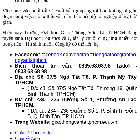
cầu nhân lực cao
Việc học vào buổi tối và cuối tuần giúp người học không bị gián
đoạn công việc, đồng thời vẫn đảm bảo tiến độ tốt nghiệp đúng thời
gian.
Hiện nay Trường Đại học Giao Thông Vận Tải TPHCM đang
tuyển sinh Đại học Logistics và Quản lý chuỗi cung ứng nhiều đợt
trong năm. Thí sinh muốn đăng ký có thể liên hệ:
Facebook:
facebook.com/daotao.truongdaihocgiaotho
ngvantaitphcm
Điện thoại tư vấn: 0835.68.68.98 (zalo) -
0833.68.68.98
Địa chỉ: Số 37/5 Ngô Tất Tố, P. Thạnh Mỹ Tây,
TPHCM.
( Đ/c cũ: Số 37/5 Ngô Tất Tố, Phường 19, Quận
Bình Thạnh, TPHCM)
Địa chỉ: 234 - 236 Đường Số 1, Phường An Lạc,
TPHCM.
( Đ/c cũ: 234 - 236 Đường Số 1, P. Bình Trị Đông
B, Q. Bình Tân, TP. HCM)
Trang Website:
giaothongvantaitphcm.edu.vn
Chia sẻ Facebook
Chia sẻ Zalo