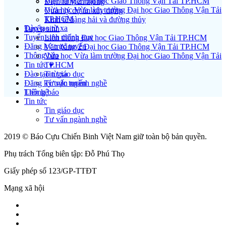
Văn bằng 2 Đại học Giao Thông Vận Tải TP.HCM
Điện tử viễn thông
Vừa học Vừa làm trường Đại học Giao Thông Vận Tải
Quản lý dự án xây dựng
TP.HCM
Kinh tế hàng hải và đường thủy
Đào tạo từ xa
Tuyển sinh
Tuyển sinh chính quy
Liên thông Đại học Giao Thông Vận Tải TP.HCM
Đăng ký trực tuyến
Văn bằng 2 Đại học Giao Thông Vận Tải TP.HCM
Thông báo
Vừa học Vừa làm trường Đại học Giao Thông Vận Tải
Tin tức ▾
TP.HCM
Đào tạo từ xa
Tin giáo dục
Đăng ký trực tuyến
Tư vấn ngành nghề
Liên hệ
Thông báo
Tin tức
Tin giáo dục
Tư vấn ngành nghề
2019 © Báo Cựu Chiến Binh Việt Nam giữ toàn bộ bản quyền.
Phụ trách Tổng biên tập: Đỗ Phú Thọ
Giấy phép số 123/GP-TTĐT
Mạng xã hội