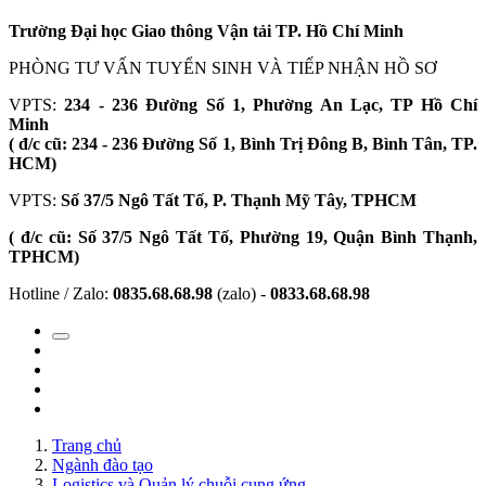
Trường Đại học Giao thông Vận tải TP. Hồ Chí Minh
PHÒNG TƯ VẤN TUYỂN SINH VÀ TIẾP NHẬN HỒ SƠ
VPTS:
234 - 236 Đường Số 1, Phường An Lạc, TP Hồ Chí
Minh
( đ/c cũ: 234 - 236 Đường Số 1, Bình Trị Đông B, Bình Tân, TP.
HCM)
VPTS:
Số 37/5 Ngô Tất Tố, P. Thạnh Mỹ Tây, TPHCM
( đ/c cũ: Số 37/5 Ngô Tất Tố, Phường 19, Quận Bình Thạnh,
TPHCM)
Hotline / Zalo:
0835.68.68.98
(zalo) -
0833.68.68.98
Trang chủ
Ngành đào tạo
Logistics và Quản lý chuỗi cung ứng