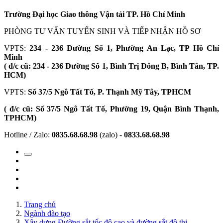
Trường Đại học Giao thông Vận tải TP. Hồ Chí Minh
PHÒNG TƯ VẤN TUYỂN SINH VÀ TIẾP NHẬN HỒ SƠ
VPTS:
234 - 236 Đường Số 1, Phường An Lạc, TP Hồ Chí
Minh
( đ/c cũ: 234 - 236 Đường Số 1, Bình Trị Đông B, Bình Tân, TP.
HCM)
VPTS:
Số 37/5 Ngô Tất Tố, P. Thạnh Mỹ Tây, TPHCM
( đ/c cũ: Số 37/5 Ngô Tất Tố, Phường 19, Quận Bình Thạnh,
TPHCM)
Hotline / Zalo:
0835.68.68.98
(zalo) -
0833.68.68.98
Trang chủ
Ngành đào tạo
Xây dựng Đường sắt tốc độ cao và đường sắt đô thị