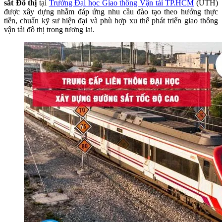
sắt Đô thị
tại
Trường Đại học Giao thông Vận tải TP.HCM
(UTH)
được xây dựng nhằm đáp ứng nhu cầu đào tạo theo hướng thực
tiễn, chuẩn kỹ sư hiện đại và phù hợp xu thế phát triển giao thông
vận tải đô thị trong tương lai.