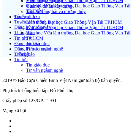
Văn bằng 2 Đại học Giao Thông Vận Tải TP.HCM
Điện tử viễn thông
Vừa học Vừa làm trường Đại học Giao Thông Vận Tải
Quản lý dự án xây dựng
TP.HCM
Kinh tế hàng hải và đường thủy
Đào tạo từ xa
Tuyển sinh
Tuyển sinh chính quy
Liên thông Đại học Giao Thông Vận Tải TP.HCM
Đăng ký trực tuyến
Văn bằng 2 Đại học Giao Thông Vận Tải TP.HCM
Thông báo
Vừa học Vừa làm trường Đại học Giao Thông Vận Tải
Tin tức ▾
TP.HCM
Đào tạo từ xa
Tin giáo dục
Đăng ký trực tuyến
Tư vấn ngành nghề
Liên hệ
Thông báo
Tin tức
Tin giáo dục
Tư vấn ngành nghề
2019 © Báo Cựu Chiến Binh Việt Nam giữ toàn bộ bản quyền.
Phụ trách Tổng biên tập: Đỗ Phú Thọ
Giấy phép số 123/GP-TTĐT
Mạng xã hội