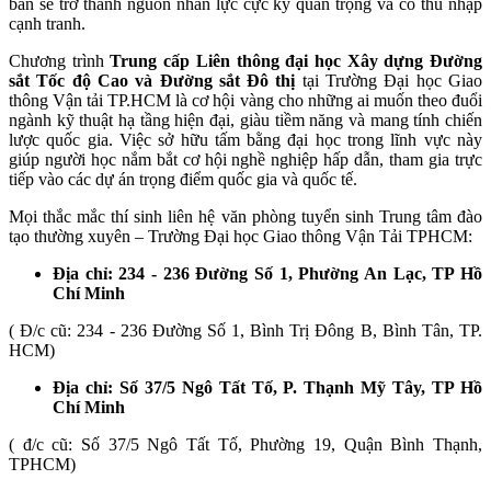
bản sẽ trở thành nguồn nhân lực cực kỳ quan trọng và có thu nhập
cạnh tranh.
Chương trình
Trung cấp Liên thông đại học Xây dựng Đường
sắt Tốc độ Cao và Đường sắt Đô thị
tại Trường Đại học Giao
thông Vận tải TP.HCM là cơ hội vàng cho những ai muốn theo đuổi
ngành kỹ thuật hạ tầng hiện đại, giàu tiềm năng và mang tính chiến
lược quốc gia. Việc sở hữu tấm bằng đại học trong lĩnh vực này
giúp người học nắm bắt cơ hội nghề nghiệp hấp dẫn, tham gia trực
tiếp vào các dự án trọng điểm quốc gia và quốc tế.
Mọi thắc mắc thí sinh liên hệ văn phòng tuyển sinh Trung tâm đào
tạo thường xuyên – Trường Đại học Giao thông Vận Tải TPHCM:
Địa chỉ: 234 - 236 Đường Số 1, Phường An Lạc, TP Hồ
Chí Minh
( Đ/c cũ: 234 - 236 Đường Số 1, Bình Trị Đông B, Bình Tân, TP.
HCM)
Địa chỉ: Số 37/5 Ngô Tất Tố, P. Thạnh Mỹ Tây, TP Hồ
Chí Minh
( đ/c cũ: Số 37/5 Ngô Tất Tố, Phường 19, Quận Bình Thạnh,
TPHCM)