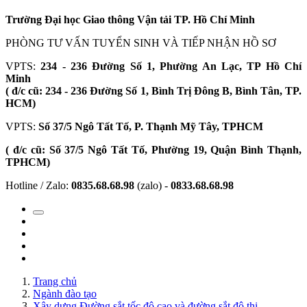
Trường Đại học Giao thông Vận tải TP. Hồ Chí Minh
PHÒNG TƯ VẤN TUYỂN SINH VÀ TIẾP NHẬN HỒ SƠ
VPTS:
234 - 236 Đường Số 1, Phường An Lạc, TP Hồ Chí
Minh
( đ/c cũ: 234 - 236 Đường Số 1, Bình Trị Đông B, Bình Tân, TP.
HCM)
VPTS:
Số 37/5 Ngô Tất Tố, P. Thạnh Mỹ Tây, TPHCM
( đ/c cũ: Số 37/5 Ngô Tất Tố, Phường 19, Quận Bình Thạnh,
TPHCM)
Hotline / Zalo:
0835.68.68.98
(zalo) -
0833.68.68.98
Trang chủ
Ngành đào tạo
Xây dựng Đường sắt tốc độ cao và đường sắt đô thị