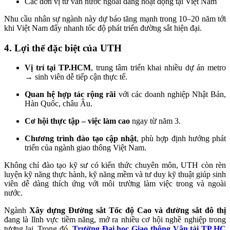
Các đơn vị tư vấn nước ngoài đang hoạt động tại Việt Nam
Nhu cầu nhân sự ngành này dự báo tăng mạnh trong 10–20 năm tới
khi Việt Nam đẩy nhanh tốc độ phát triển đường sắt hiện đại.
4. Lợi thế đặc biệt của UTH
Vị trí tại TP.HCM
, trung tâm triển khai nhiều dự án metro
→ sinh viên dễ tiếp cận thực tế.
Quan hệ hợp tác rộng rãi
với các doanh nghiệp Nhật Bản,
Hàn Quốc, châu Âu.
Cơ hội thực tập – việc làm cao
ngay từ năm 3.
Chương trình đào tạo cập nhật
, phù hợp định hướng phát
triển của ngành giao thông Việt Nam.
Không chỉ đào tạo kỹ sư có kiến thức chuyên môn, UTH còn rèn
luyện kỹ năng thực hành, kỹ năng mềm và tư duy kỹ thuật giúp sinh
viên dễ dàng thích ứng với môi trường làm việc trong và ngoài
nước.
Ngành
Xây dựng Đường sắt Tốc độ Cao và đường sắt đô thị
đang là lĩnh vực tiềm năng, mở ra nhiều cơ hội nghề nghiệp trong
tương lai. Trong đó,
Trường Đại học Giao thông Vận tải TP.HC