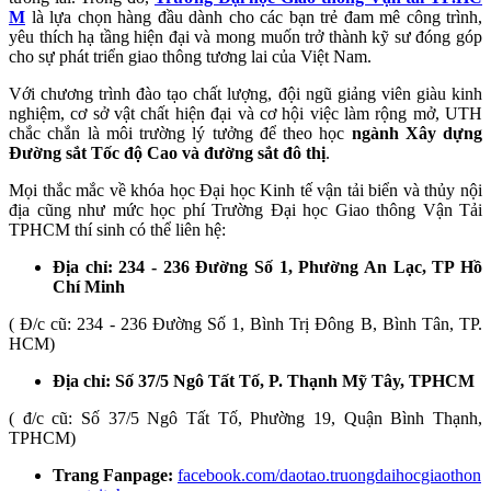
M
là lựa chọn hàng đầu dành cho các bạn trẻ đam mê công trình,
yêu thích hạ tầng hiện đại và mong muốn trở thành kỹ sư đóng góp
cho sự phát triển giao thông tương lai của Việt Nam.
Với chương trình đào tạo chất lượng, đội ngũ giảng viên giàu kinh
nghiệm, cơ sở vật chất hiện đại và cơ hội việc làm rộng mở, UTH
chắc chắn là môi trường lý tưởng để theo học
ngành Xây dựng
Đường sắt Tốc độ Cao và đường sắt đô thị
.
Mọi thắc mắc về khóa học Đại học Kinh tế vận tải biển và thủy nội
địa cũng như mức học phí Trường Đại học Giao thông Vận Tải
TPHCM thí sinh có thể liên hệ:
Địa chỉ: 234 - 236 Đường Số 1, Phường An Lạc, TP Hồ
Chí Minh
( Đ/c cũ: 234 - 236 Đường Số 1, Bình Trị Đông B, Bình Tân, TP.
HCM)
Địa chỉ: Số 37/5 Ngô Tất Tố, P. Thạnh Mỹ Tây, TPHCM
( đ/c cũ: Số 37/5 Ngô Tất Tố, Phường 19, Quận Bình Thạnh,
TPHCM)
Trang Fanpage:
facebook.com/daotao.truongdaihocgiaothon