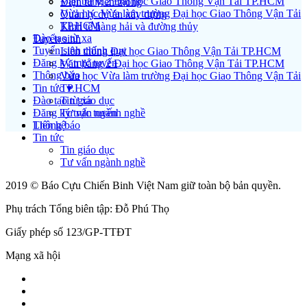
Văn bằng 2 Đại học Giao Thông Vận Tải TP.HCM
Điện tử viễn thông
Vừa học Vừa làm trường Đại học Giao Thông Vận Tải
Quản lý dự án xây dựng
TP.HCM
Kinh tế hàng hải và đường thủy
Đào tạo từ xa
Tuyển sinh
Tuyển sinh chính quy
Liên thông Đại học Giao Thông Vận Tải TP.HCM
Đăng ký trực tuyến
Văn bằng 2 Đại học Giao Thông Vận Tải TP.HCM
Thông báo
Vừa học Vừa làm trường Đại học Giao Thông Vận Tải
Tin tức ▾
TP.HCM
Đào tạo từ xa
Tin giáo dục
Đăng ký trực tuyến
Tư vấn ngành nghề
Liên hệ
Thông báo
Tin tức
Tin giáo dục
Tư vấn ngành nghề
2019 © Báo Cựu Chiến Binh Việt Nam giữ toàn bộ bản quyền.
Phụ trách Tổng biên tập: Đỗ Phú Thọ
Giấy phép số 123/GP-TTĐT
Mạng xã hội