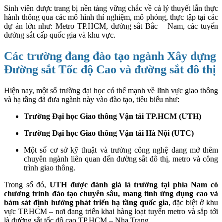
Sinh viên được trang bị nền tảng vững chắc về cả lý thuyết lẫn thực
hành thông qua các mô hình thí nghiệm, mô phỏng, thực tập tại các
dự án lớn như: Metro TP.HCM, đường sắt Bắc – Nam, các tuyến
đường sắt cấp quốc gia và khu vực.
Các trường đang đào tạo ngành Xây dựng
Đường sắt Tốc độ Cao và đường sắt đô thị
Hiện nay, một số trường đại học có thế mạnh về lĩnh vực giao thông
và hạ tầng đã đưa ngành này vào đào tạo, tiêu biểu như:
Trường Đại học Giao thông Vận tải TP.HCM (UTH)
Trường Đại học Giao thông Vận tải Hà Nội (UTC)
Một số cơ sở kỹ thuật và trường công nghệ đang mở thêm
chuyên ngành liên quan đến đường sắt đô thị, metro và công
trình giao thông.
Trong số đó,
UTH được đánh giá là trường tại phía Nam có
chương trình đào tạo chuyên sâu, mang tính ứng dụng cao và
bám sát định hướng phát triển hạ tầng quốc gia
, đặc biệt ở khu
vực TP.HCM – nơi đang triển khai hàng loạt tuyến metro và sắp tới
là đường sắt tốc độ cao TP.HCM – Nha Trang.